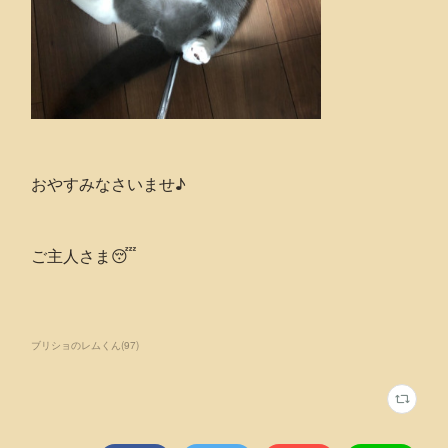
おやすみなさいませ♪
ご主人さま😴
ブリショのレムくん
(
97
)