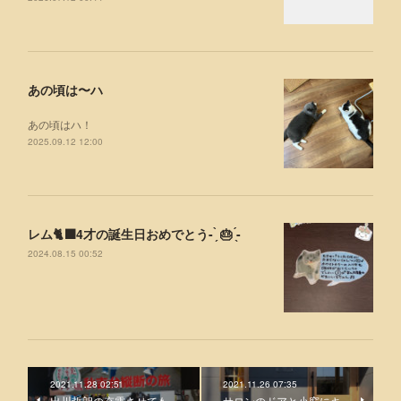
あの頃は〜ハ
あの頃はハ！
2025.09.12 12:00
レム🐈‍⬛4才の誕生日おめでとう- ̗̀ 🎂 ̖́-
2024.08.15 00:52
2021.11.28 02:51
2021.11.26 07:35
出川哲朗の充電させても
サロンのドアと小窓にキ