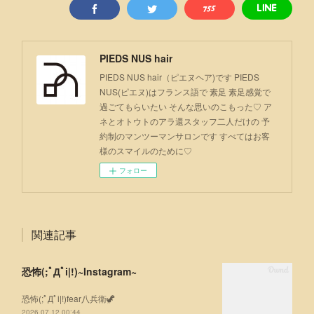
PIEDS NUS hair
PIEDS NUS hair（ピエヌヘア)です PIEDS
NUS(ピエヌ)はフランス語で 素足 素足感覚で
過ごてもらいたい そんな思いのこもった♡ ア
ネとオトウトのアラ還スタッフ二人だけの 予
約制のマンツーマンサロンです すべてはお客
様のスマイルのために♡
フォロー
関連記事
恐怖(;ﾟДﾟi|!)⁡~Instagram~
恐怖(;ﾟДﾟi|!)⁡fear八兵衛🦖
2026.07.12 00:44