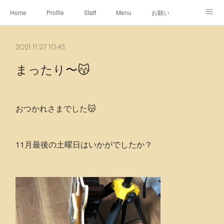
Home
Profile
Staff
Menu
お願い
休日
Map
ネット予約
アメブロ
2021.11.27 10:43
ピエヌヘアチャンネル
まったり〜😽
おつかれさまでした😽
11月最後の土曜日はいかがでしたか？