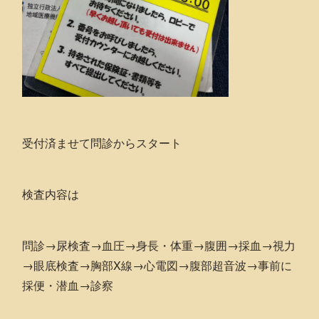
受付済ませて問診からスタート
検査内容は
問診→尿検査→血圧→身長・体重→腹囲→採血→視力
→眼底検査→胸部X線→心電図→腹部超音波→事前に
採便・潜血→診察