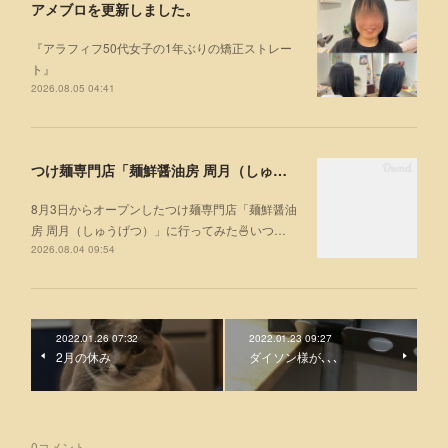
アメブロを更新しました。
『アラフィフ50代女子の1年ぶりの矯正ストレー
ト』
2026.08.05 04:41
つけ麺専門店「麺鮮醤油房 周月（しゅうげつ）」⁡ に行ってみた🍜
8月3日からオープンしたつけ麺専門店「麺鮮醤油
房 周月（しゅうげつ）」⁡に行ってみた🍜いつ…
2026.08.04 09:54
2022.01.26 07:32
2022.01.23 09:27
2月の休み
ダイソン様が､､､
0
コメント