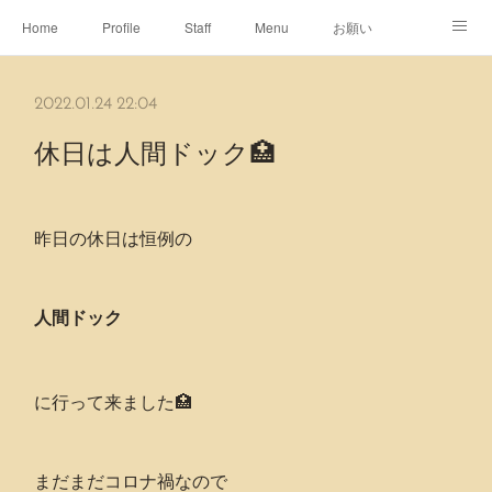
Home
Profile
Staff
Menu
お願い
休日
Map
ネット予約
アメブロ
2022.01.24 22:04
ピエヌヘアチャンネル
休日は人間ドック🏥
昨日の休日は恒例の
人間ドック
に行って来ました🏥
まだまだコロナ禍なので