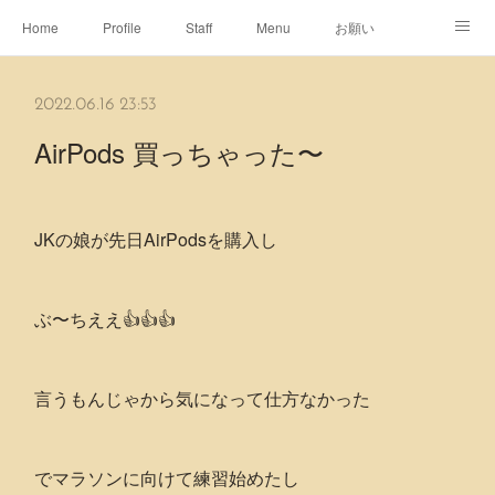
Home
Profile
Staff
Menu
お願い
休日
Map
ネット予約
アメブロ
2022.06.16 23:53
ピエヌヘアチャンネル
AirPods 買っちゃった〜
JKの娘が先日AirPodsを購入し
ぶ〜ちええ👍👍👍
言うもんじゃから気になって仕方なかった
でマラソンに向けて練習始めたし