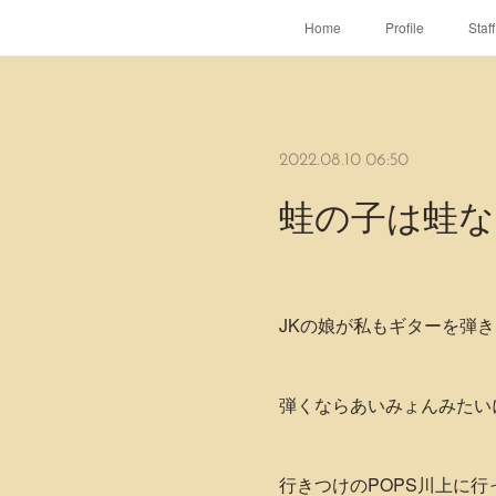
Home
Profile
Staff
2022.08.10 06:50
蛙の子は蛙な
JKの娘が私もギターを弾
弾くならあいみょんみたい
行きつけのPOPS川上に行