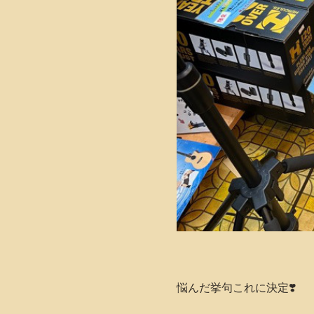
悩んだ挙句これに決定❣️