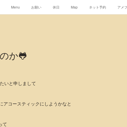
Menu
お願い
休日
Map
ネット予約
アメ
のか🐸
きたいと申しまして
にアコースティックにしようかなと
って