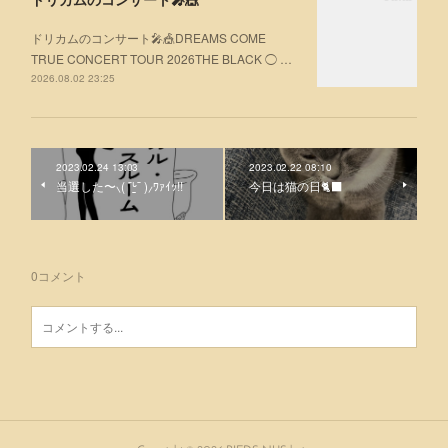
ドリカムのコンサート🎤🎪DREAMS COME
TRUE CONCERT TOUR 2026THE BLACK ◯ …
2026.08.02 23:25
2023.02.24 13:03
2023.02.22 08:10
当選した〜⸜( ¯ᒡ̱¯ )⸝︎︎ﾜｧｲｯ!!
今日は猫の日🐈‍⬛
0
コメント