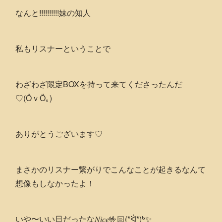
なんと!!!!!!!!!!
妹の知人
私もリスナーということで
わざわざ限定BOXを持って来てくださったんだ
♡⁠(⁠Ӧ⁠ｖ⁠Ӧ⁠｡⁠)
ありがとうございます♡
まさかのリスナー繋がりでこんなことが起きるなんて
想像もしなかったよ！
いや〜いい日だったな𝑁𝑖𝑐𝑒🤟🏻(*ᐛ*)ᒃ✨