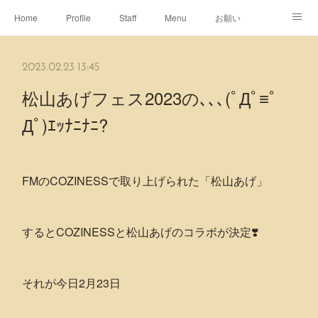
Home
Profile
Staff
Menu
お願い
休日
Map
ネット予約
アメブロ
2023.02.23 13:45
ピエヌヘアチャンネル
松山あげフェス2023の､､､(ﾟДﾟ≡ﾟ︎
Дﾟ)ｴｯﾅﾆﾅﾆ?
FMのCOZINESSで取り上げられた「松山あげ」
するとCOZINESSと松山あげのコラボが決定❣️
それが今日2月23日