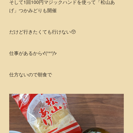
そして1回100円マジックハンドを使って「松山あ
げ」つかみどりも開催
だけど行きたくても行けない🥺
仕事があるからᔪ(°ᐤ°)ᔭ
仕方ないので朝食で