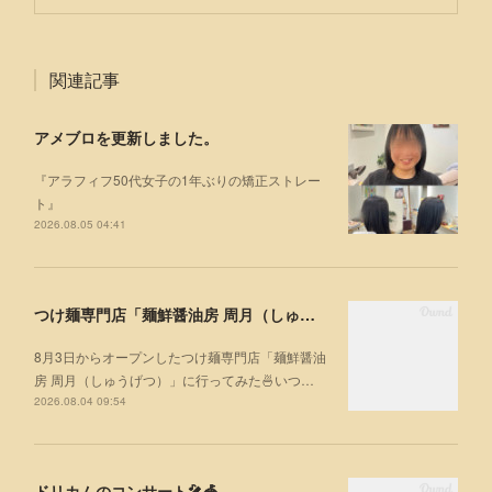
関連記事
アメブロを更新しました。
『アラフィフ50代女子の1年ぶりの矯正ストレー
ト』
2026.08.05 04:41
つけ麺専門店「麺鮮醤油房 周月（しゅうげつ）」⁡ に行ってみた🍜
8月3日からオープンしたつけ麺専門店「麺鮮醤油
房 周月（しゅうげつ）」⁡に行ってみた🍜いつ…
2026.08.04 09:54
ドリカムのコンサート🎤🎪