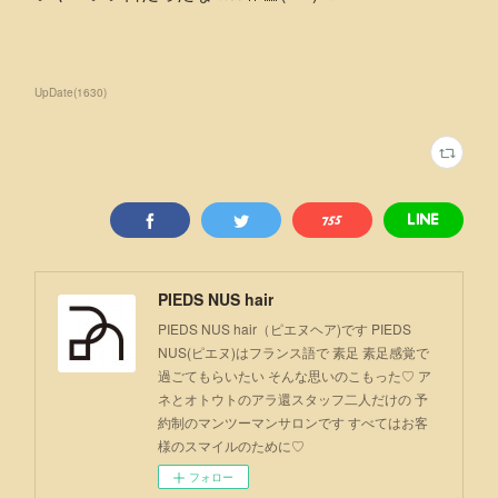
UpDate
(
1630
)
PIEDS NUS hair
PIEDS NUS hair（ピエヌヘア)です PIEDS
NUS(ピエヌ)はフランス語で 素足 素足感覚で
過ごてもらいたい そんな思いのこもった♡ ア
ネとオトウトのアラ還スタッフ二人だけの 予
約制のマンツーマンサロンです すべてはお客
様のスマイルのために♡
フォロー