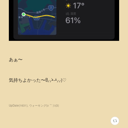
あぁ〜
気持ちよかった〜ჱ̒⸝⸝•̀֊•́⸝⸝)‪♡
UpDate
(
1631
)
ウォーキング(ง ˙˘˙ )ว
(
3
)