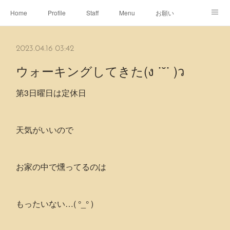
Home
Profile
Staff
Menu
お願い
休日
Map
ネット予約
アメブロ
2023.04.16 03:42
ピエヌヘアチャンネル
ウォーキングしてきた(ง ˙˘˙ )ว
第3日曜日は定休日
天気がいいので
お家の中で燻ってるのは
もったいない…( °_° )