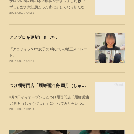
サロンの隣の隣の家の解体が始まりました🏠🏗
ずっと空き家状態だった家は新しくなり新たな…
2026.08.07 04:53
アメブロを更新しました。
『アラフィフ50代女子の1年ぶりの矯正ストレー
ト』
2026.08.05 04:41
つけ麺専門店「麺鮮醤油房 周月（しゅうげつ）」⁡ に行ってみた🍜
8月3日からオープンしたつけ麺専門店「麺鮮醤油
房 周月（しゅうげつ）」⁡に行ってみた🍜いつ…
2026.08.04 09:54