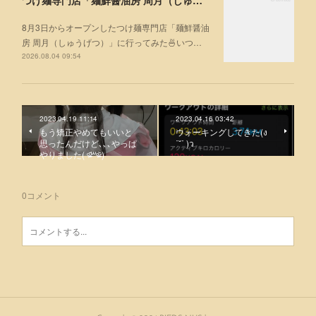
8月3日からオープンしたつけ麺専門店「麺鮮醤油
房 周月（しゅうげつ）」⁡に行ってみた🍜いつ…
2026.08.04 09:54
2023.04.19 11:14
2023.04.16 03:42
もう矯正やめてもいいと
ウォーキングしてきた(ง
思ったんだけど､､､やっぱ
˙˘˙ )ว
やりました( ᵒ̴̶̷᷄꒳ᵒ̴̶̷᷅ )
0
コメント