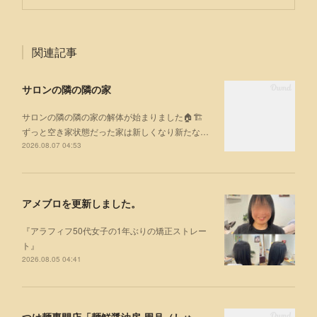
関連記事
サロンの隣の隣の家
サロンの隣の隣の家の解体が始まりました🏠🏗
ずっと空き家状態だった家は新しくなり新たな…
2026.08.07 04:53
アメブロを更新しました。
『アラフィフ50代女子の1年ぶりの矯正ストレー
ト』
2026.08.05 04:41
つけ麺専門店「麺鮮醤油房 周月（しゅうげつ）」⁡ に行ってみた🍜