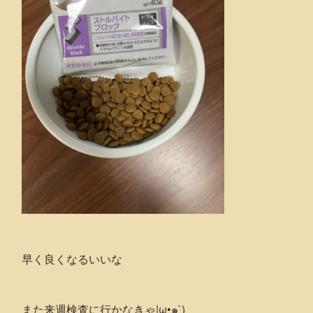
早く良くなるいいな
また来週検査に行かなきゃ|ω•๑`)