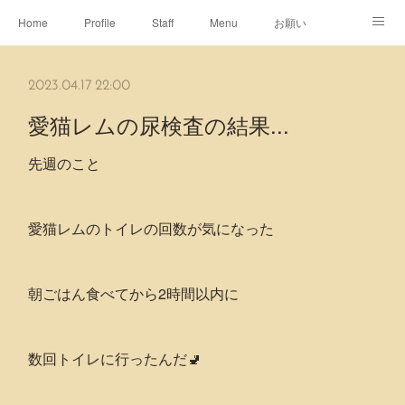
Home
Profile
Staff
Menu
お願い
休日
Map
ネット予約
アメブロ
2023.04.17 22:00
ピエヌヘアチャンネル
愛猫レムの尿検査の結果...
先週のこと
愛猫レムのトイレの回数が気になった
朝ごはん食べてから2時間以内に
数回トイレに行ったんだ‪🚽