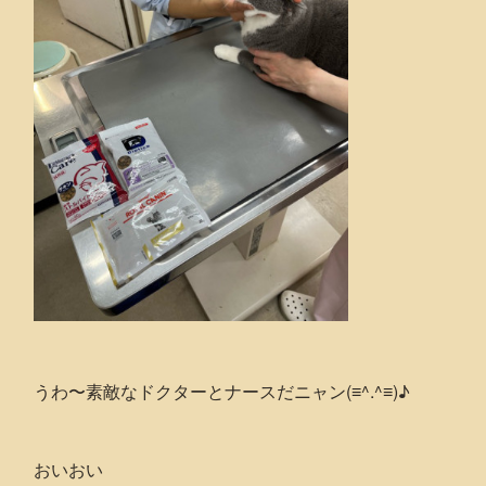
うわ〜素敵なドクターとナースだニャン(≡^.^≡)♪
おいおい