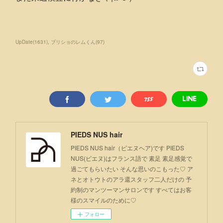
UpDate
(
1631
)
ブリショのレムくん
(
97
)
PIEDS NUS hair
PIEDS NUS hair（ピエヌヘア)です PIEDS
NUS(ピエヌ)はフランス語で 素足 素足感覚で
過ごてもらいたい そんな思いのこもった♡ ア
ネとオトウトのアラ還スタッフ二人だけの 予
約制のマンツーマンサロンです すべてはお客
様のスマイルのために♡
フォロー