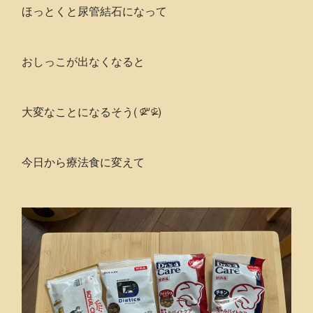
ほっとくと尿管結石になって
おしっこが出なくなると
大変なことになるそう( ᵒ̴̶̷᷄꒳ᵒ̴̶̷᷅ )
今日から療法食に変えて