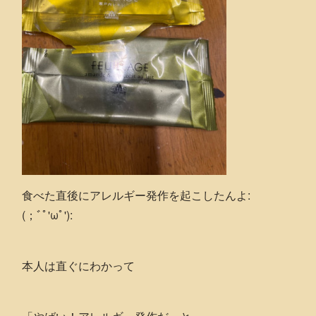
食べた直後にアレルギー発作を起こしたんよ:
(；ﾞﾟ'ωﾟ'):
本人は直ぐにわかって