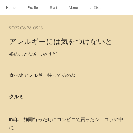
Home
Profile
Staff
Menu
お願い
休日
Map
ネット予約
アメブロ
2023.06.28 02:13
ピエヌヘアチャンネル
アレルギーには気をつけないと
娘のことなんじゃけど
食べ物アレルギー持ってるのね
クルミ
昨年、静岡行った時にコンビニで買ったショコラの中
に