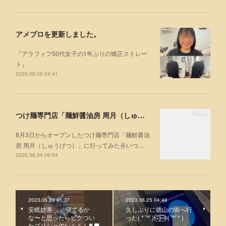
アメブロを更新しました。
『アラフィフ50代女子の1年ぶりの矯正ストレー
ト』
2026.08.05 04:41
つけ麺専門店「麺鮮醤油房 周月（しゅうげつ）」⁡ に行ってみた🍜
8月3日からオープンしたつけ麺専門店「麺鮮醤油
房 周月（しゅうげつ）」⁡に行ってみた🍜いつ…
2026.08.04 09:54
2023.06.29 01:37
2023.06.25 04:46
安眠妨害· ̫·𓈒 𓂂𓏸寝てるか
久しぶりに徳山の街へ行
な〜と思ったらビクつい
った( *´꒳`)ৎ⋆⃞⃛ ⑅⃞⃜୭(´꒳`* )
たブリショのレムくん🐈‍⬛