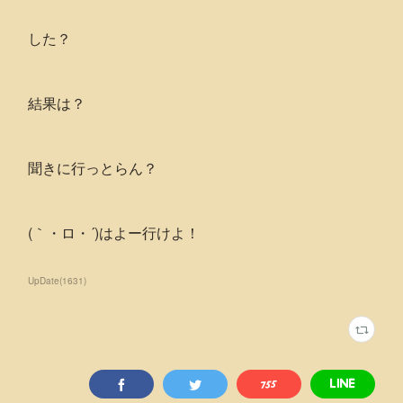
した？
結果は？
聞きに行っとらん？
(｀・ロ・´)はよー行けよ！
UpDate
(
1631
)