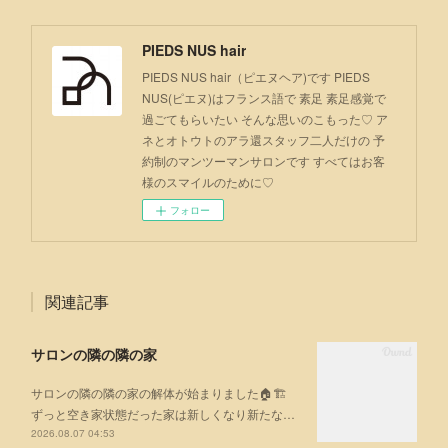
PIEDS NUS hair
PIEDS NUS hair（ピエヌヘア)です PIEDS
NUS(ピエヌ)はフランス語で 素足 素足感覚で
過ごてもらいたい そんな思いのこもった♡ ア
ネとオトウトのアラ還スタッフ二人だけの 予
約制のマンツーマンサロンです すべてはお客
様のスマイルのために♡
フォロー
関連記事
サロンの隣の隣の家
サロンの隣の隣の家の解体が始まりました🏠🏗
ずっと空き家状態だった家は新しくなり新たな…
2026.08.07 04:53