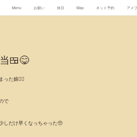
Menu
お願い
休日
Map
ネット予約
アメ
🍱😋
た娘👩‍⚕️
ので
少しだけ早くなっちゃった🥺