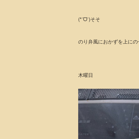
(*ˊᗜˋ)そそ
のり弁風におかずを上にの
木曜日