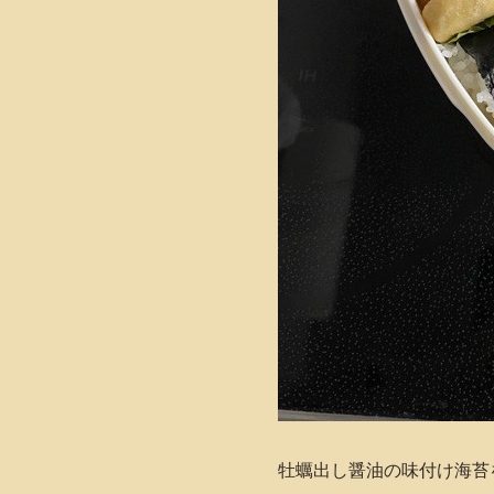
牡蠣出し醤油の味付け海苔