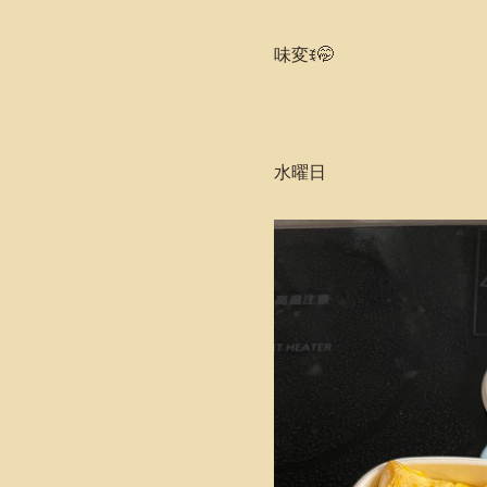
味変ꉂ🤭
水曜日