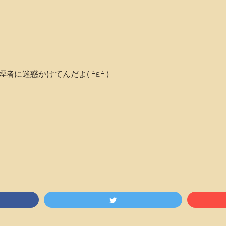
迷惑かけてんだよ( ｰ̀εｰ́ )