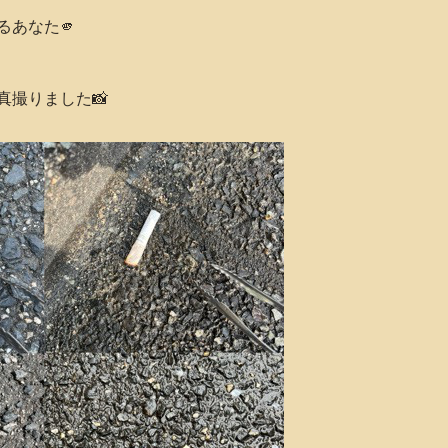
るあなた🫵
真撮りました📸