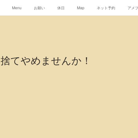
Menu
お願い
休日
Map
ネット予約
アメ
イ捨てやめませんか！