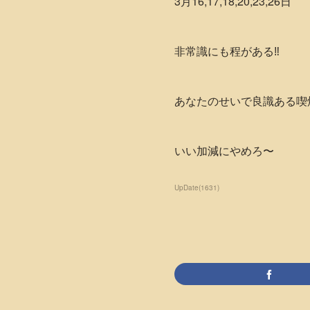
3月16,17,18,20,23,26日
非常識にも程がある‼️
あなたのせいで良識ある喫煙者に
いい加減にやめろ〜
UpDate
(
1631
)