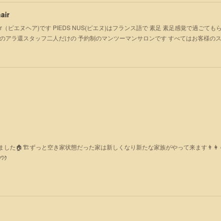
air
S hair（ピエヌヘア)です PIEDS NUS(ピエヌ)はフランス語で 素足 素足感覚で過
のアラ還スタッフ二人だけの 予約制のマンツーマンサロンです すべてはお客様の
た🏠🏗ずっと空き家状態だった家は新しくなり新たな家族がやって来ます👨‍👩‍👧
ﾜｸ