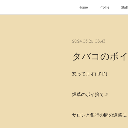
Home
Profile
Staff
2024.03.26 08:43
タバコのポ
怒ってます( ･᷅-･᷄ )
煙草のポイ捨て🚬
サロンと銀行の間の道路に