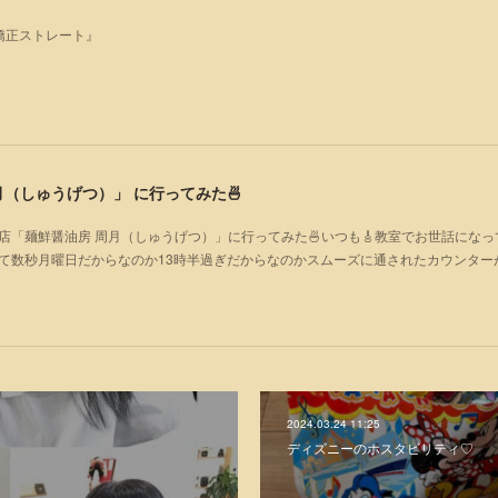
矯正ストレート』
（しゅうげつ）」⁡ に行ってみた🍜
店「麺鮮醤油房 周月（しゅうげつ）」⁡に行ってみた🍜いつも🎸教室でお世話にな
いて数秒月曜日だからなのか13時半過ぎだからなのかスムーズに通されたカウンター
2024.03.24 11:25
ディズニーのホスタビリティ♡