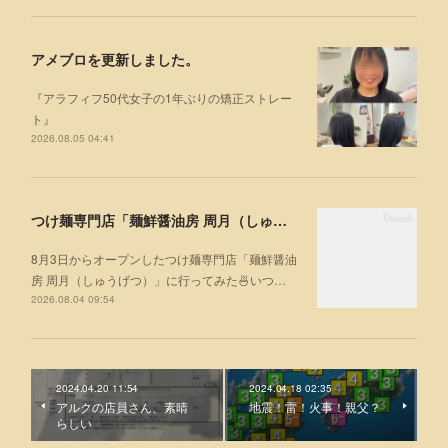
アメブロを更新しました。
『アラフィフ50代女子の1年ぶりの矯正ストレー
ト』
2026.08.05 04:41
つけ麺専門店「麺鮮醤油房 周月（しゅうげつ）」⁡ に行ってみた🍜
8月3日からオープンしたつけ麺専門店「麺鮮醤油
房 周月（しゅうげつ）」⁡に行ってみた🍜いつ…
2026.08.04 09:54
2024.04.20 11:54
2024.04.18 02:35
アルクの店員さん、素晴
地震！雷！火事！親父？
らしい