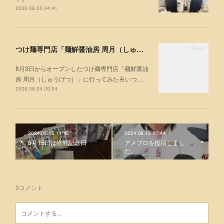
2026.08.05 04:41
つけ麺専門店「麺鮮醤油房 周月（しゅうげつ）」⁡ に行ってみた🍜
8月3日からオープンしたつけ麺専門店「麺鮮醤油
房 周月（しゅうげつ）」⁡に行ってみた🍜いつ…
2026.08.04 09:54
2024.08.15 11:45
2024.08.13 07:44
8月15日は終戦記念日
アメブロを投稿しまし
た。
0
コメント