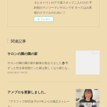
ネとオトウトのアラ還スタッフ二人だけの 予
約制のマンツーマンサロンです すべてはお客
様のスマイルのために♡
フォロー
関連記事
サロンの隣の隣の家
サロンの隣の隣の家の解体が始まりました🏠🏗
ずっと空き家状態だった家は新しくなり新たな…
2026.08.07 04:53
アメブロを更新しました。
『アラフィフ50代女子の1年ぶりの矯正ストレー
ト』