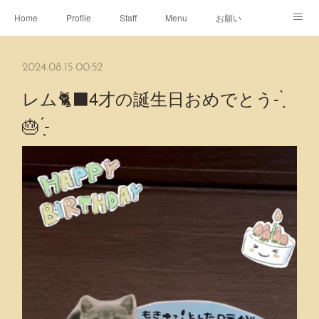
Home
Profile
Staff
Menu
お願い
休日
Map
ネット予約
アメブロ
2024.08.15 00:52
ピエヌヘアチャンネル
レム🐈‍⬛4才の誕生日おめでとう- ̗̀
🎂 ̖́-