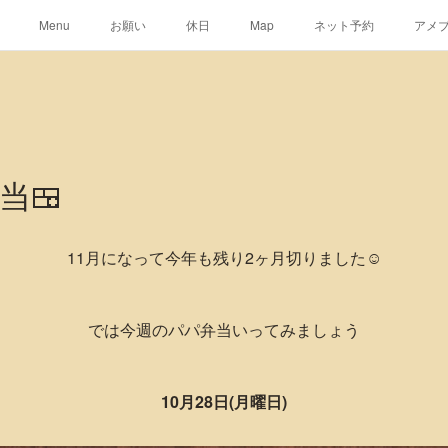
Menu
お願い
休日
Map
ネット予約
アメ
当🍱
11月になって今年も残り2ヶ月切りました☺️
では今週のパパ弁当いってみましょう
10月28日(月曜日)