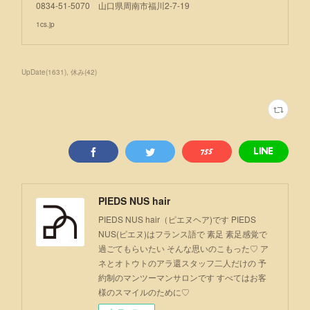
0834-51-5070 山口県周南市福川2-7-19
1cs.jp
UpDate
(
1631
)
休み
(
42
)
PIEDS NUS hair
PIEDS NUS hair（ピエヌヘア)です PIEDS
NUS(ピエヌ)はフランス語で 素足 素足感覚で
過ごてもらいたい そんな思いのこもった♡ ア
ネとオトウトのアラ還スタッフ二人だけの 予
約制のマンツーマンサロンです すべてはお客
様のスマイルのために♡