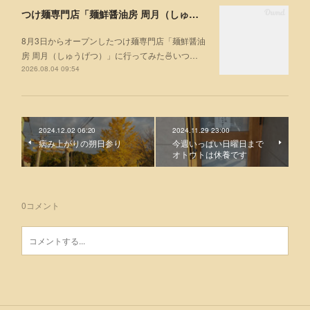
つけ麺専門店「麺鮮醤油房 周月（しゅうげつ）」⁡ に行ってみた🍜
8月3日からオープンしたつけ麺専門店「麺鮮醤油
房 周月（しゅうげつ）」⁡に行ってみた🍜いつ…
2026.08.04 09:54
2024.12.02 06:20
2024.11.29 23:00
病み上がりの朔日参り
今週いっぱい日曜日まで
オトウトは休養です
0
コメント