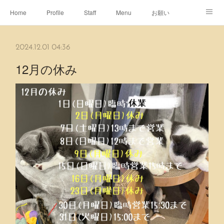
Home
Profile
Staff
Menu
お願い
休日
Map
ネット予約
アメブロ
2024.12.01 04:36
ピエヌヘアチャンネル
12月の休み