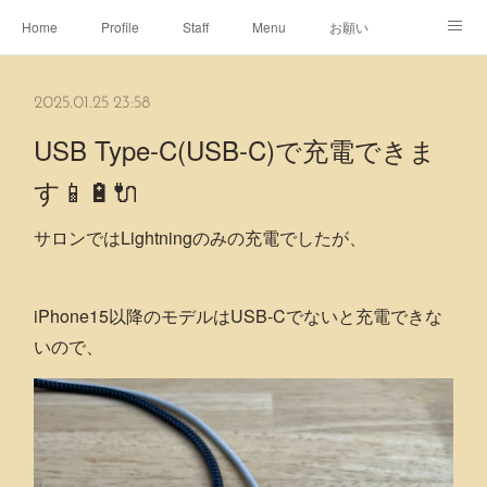
Home
Profile
Staff
Menu
お願い
休日
Map
ネット予約
アメブロ
2025.01.25 23:58
ピエヌヘアチャンネル
USB Type-C(USB-C)で充電できま
す📱🔋🔌
サロンではLightningのみの充電でしたが、
iPhone15以降のモデルはUSB-Cでないと充電できな
いので、