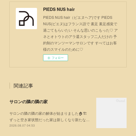
PIEDS NUS hair
PIEDS NUS hair（ピエヌヘア)です PIEDS
NUS(ピエヌ)はフランス語で 素足 素足感覚で
過ごてもらいたい そんな思いのこもった♡ ア
ネとオトウトのアラ還スタッフ二人だけの 予
約制のマンツーマンサロンです すべてはお客
様のスマイルのために♡
フォロー
関連記事
サロンの隣の隣の家
サロンの隣の隣の家の解体が始まりました🏠🏗
ずっと空き家状態だった家は新しくなり新たな…
2026.08.07 04:53