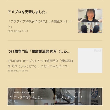
アメブロを更新しました。
『アラフィフ50代女子の1年ぶりの矯正ストレー
ト』
2026.08.05 04:41
つけ麺専門店「麺鮮醤油房 周月（しゅうげつ）」⁡ に行ってみた🍜
8月3日からオープンしたつけ麺専門店「麺鮮醤油
房 周月（しゅうげつ）」⁡に行ってみた🍜いつ…
2026.08.04 09:54
2025.03.12 07:40
2025.03.10 11:32
アメブロを投稿しまし
久しぶりのIKEA
た。