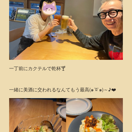
一丁前にカクテルで乾杯🍸
一緒に美酒に交われるなんてもう最高(๑´ﾛ`๑)～♪❤️