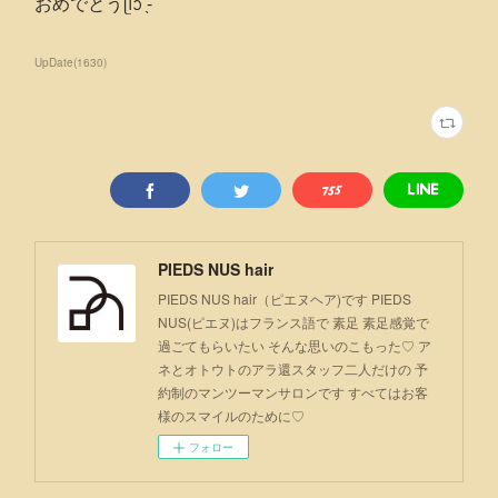
おめでとうᥫᩣ ̖́-
UpDate
(
1630
)
PIEDS NUS hair
PIEDS NUS hair（ピエヌヘア)です PIEDS
NUS(ピエヌ)はフランス語で 素足 素足感覚で
過ごてもらいたい そんな思いのこもった♡ ア
ネとオトウトのアラ還スタッフ二人だけの 予
約制のマンツーマンサロンです すべてはお客
様のスマイルのために♡
フォロー