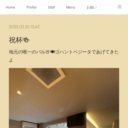
Home
Profile
Staff
Menu
お願い
休日
Map
ネット予約
アメブロ
2025.03.25 12:43
ピエヌヘアチャンネル
祝杯🍻
地元の唯一のバル🍺🍽️ゴハントベジータであげてきた
よ