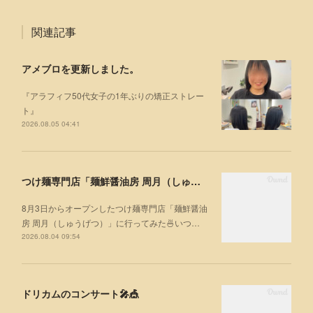
関連記事
アメブロを更新しました。
『アラフィフ50代女子の1年ぶりの矯正ストレー
ト』
2026.08.05 04:41
つけ麺専門店「麺鮮醤油房 周月（しゅうげつ）」⁡ に行ってみた🍜
8月3日からオープンしたつけ麺専門店「麺鮮醤油
房 周月（しゅうげつ）」⁡に行ってみた🍜いつ…
2026.08.04 09:54
ドリカムのコンサート🎤🎪