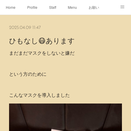
Home
Profile
Staff
Menu
お願い
休日
Map
ネット予約
アメブロ
2025.04.09 11:47
ピエヌヘアチャンネル
ひもなし😷あります
まだまだマスクをしないと嫌だ
という方のために
こんなマスクを導入しました