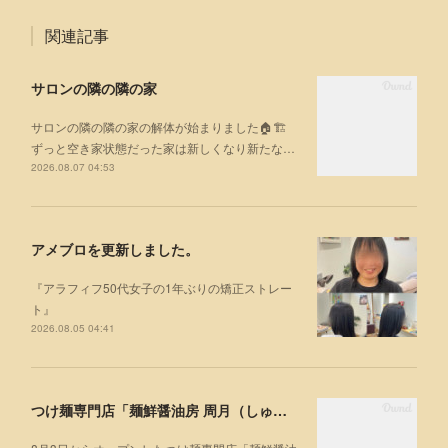
関連記事
サロンの隣の隣の家
サロンの隣の隣の家の解体が始まりました🏠🏗
ずっと空き家状態だった家は新しくなり新たな…
2026.08.07 04:53
アメブロを更新しました。
『アラフィフ50代女子の1年ぶりの矯正ストレー
ト』
2026.08.05 04:41
つけ麺専門店「麺鮮醤油房 周月（しゅうげつ）」⁡ に行ってみた🍜