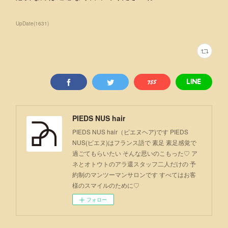
UpDate
(
1631
)
PIEDS NUS hair
PIEDS NUS hair（ピエヌヘア)です PIEDS
NUS(ピエヌ)はフランス語で 素足 素足感覚で
過ごてもらいたい そんな思いのこもった♡ ア
ネとオトウトのアラ還スタッフ二人だけの 予
約制のマンツーマンサロンです すべてはお客
様のスマイルのために♡
フォロー