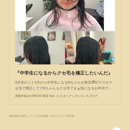
『中学生になるからクセ毛を矯正したいんだ』
3月末のこと4月から中学生になるNちゃんが来店🧒🏻ママがク
セ毛で矯正しててNちゃんもクセ毛でまぁ気になるお年頃で…
周南市福川のPIEDS NUS hair（ピエヌヘア）のいろいろブログ
UpDate
(
1631
)
アメブロ
(
408
)
サロンワーク
(
378
)