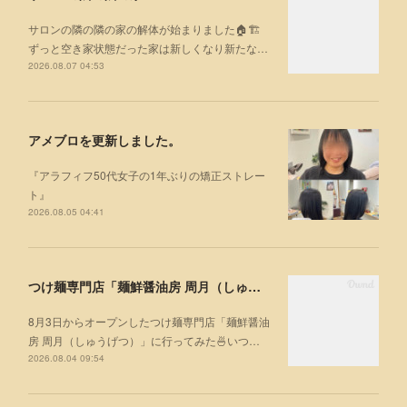
サロンの隣の隣の家の解体が始まりました🏠🏗
ずっと空き家状態だった家は新しくなり新たな…
2026.08.07 04:53
アメブロを更新しました。
『アラフィフ50代女子の1年ぶりの矯正ストレー
ト』
2026.08.05 04:41
つけ麺専門店「麺鮮醤油房 周月（しゅうげつ）」⁡ に行ってみた🍜
8月3日からオープンしたつけ麺専門店「麺鮮醤油
房 周月（しゅうげつ）」⁡に行ってみた🍜いつ…
2026.08.04 09:54