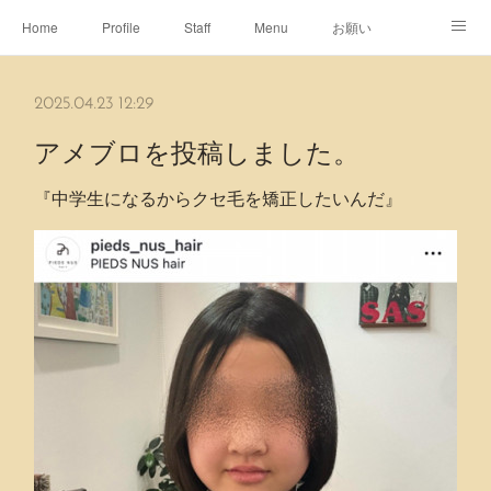
Home
Profile
Staff
Menu
お願い
休日
Map
ネット予約
アメブロ
2025.04.23 12:29
ピエヌヘアチャンネル
アメブロを投稿しました。
『中学生になるからクセ毛を矯正したいんだ』