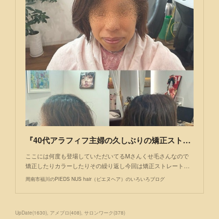
『40代アラフィフ主婦の久しぶりの矯正ストレート』
ここには何度も登場していただいてるMさんくせ毛さんなので
矯正したりカラーしたりその繰り返し今回は矯正ストレート…
周南市福川のPIEDS NUS hair（ピエヌヘア）のいろいろブログ
UpDate
(
1630
)
アメブロ
(
408
)
サロンワーク
(
378
)