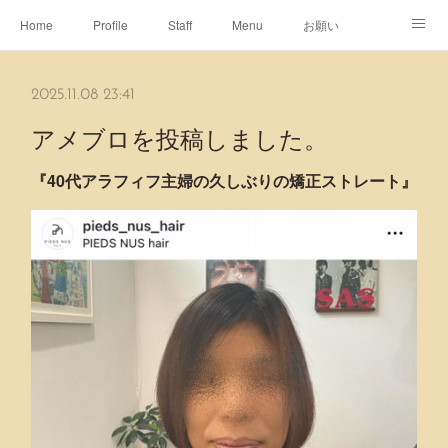
Home
Profile
Staff
Menu
お願い
休日
Map
ネット予約
アメブロ
2025.11.08 23:41
ピエヌヘアチャンネル
アメブロを投稿しました。
『40代アラフィフ主婦の久しぶりの矯正ストレート』