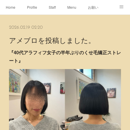
Home
Profile
Staff
Menu
お願い
休日
Map
ネット予約
アメブロ
2026.02.19 02:20
ピエヌヘアチャンネル
アメブロを投稿しました。
『40代アラフィフ女子の半年ぶりのくせ毛矯正ストレ
ート』