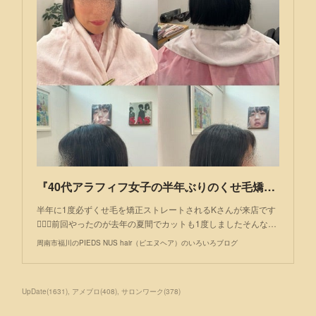
『40代アラフィフ女子の半年ぶりのくせ毛矯正ストレート』
半年に1度必ずくせ毛を矯正ストレートされるKさんが来店です
💁🏻‍♂️前回やったのが去年の夏間でカットも1度しましたそんな…
周南市福川のPIEDS NUS hair（ピエヌヘア）のいろいろブログ
UpDate
(
1631
)
アメブロ
(
408
)
サロンワーク
(
378
)