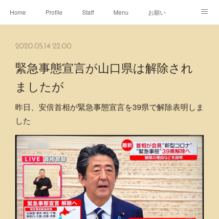
Home
Profile
Staff
Menu
お願い
休日
Map
ネット予約
アメブロ
2020.05.14 22:00
ピエヌヘアチャンネル
緊急事態宣言が山口県は解除され
ましたが
昨日、安倍首相が緊急事態宣言を39県で解除表明しま
した