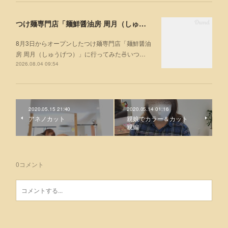
つけ麺専門店「麺鮮醤油房 周月（しゅうげつ）」⁡ に行ってみた🍜
8月3日からオープンしたつけ麺専門店「麺鮮醤油
房 周月（しゅうげつ）」⁡に行ってみた🍜いつ…
2026.08.04 09:54
2020.05.15 21:40
2020.05.14 01:16
アネノカット
親娘でカラー＆カット
親編
0
コメント