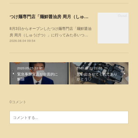
つけ麺専門店「麺鮮醤油房 周月（しゅうげつ）」⁡ に行ってみた🍜
8月3日からオープンしたつけ麺専門店「麺鮮醤油
房 周月（しゅうげつ）」⁡に行ってみた🍜いつ…
2026.08.04 09:54
2020.05.25 22:00
2020.05.21 22:00
緊急事態宣言が全面的に
思い出させてくれてあり
解除
がとう♡
0
コメント