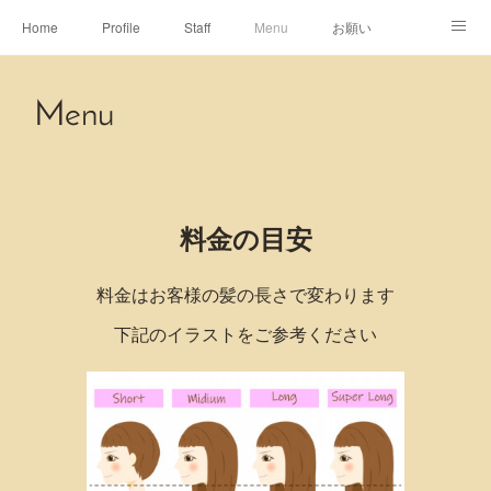
Home
Profile
Staff
Menu
お願い
休日
Map
ネット予約
アメブロ
Menu
ピエヌヘアチャンネル
料金の目安
料金はお客様の髪の長さで変わります
下記のイラストをご参考ください