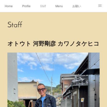
Home
Profile
Staff
Menu
お願い
休日
Map
ネット予約
アメブロ
Staff
ピエヌヘアチャンネル
オトウト 河野剛彦 カワノタケヒコ