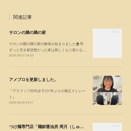
関連記事
サロンの隣の隣の家
サロンの隣の隣の家の解体が始まりました🏠🏗
ずっと空き家状態だった家は新しくなり新たな…
2026.08.07 04:53
アメブロを更新しました。
『アラフィフ50代女子の1年ぶりの矯正ストレー
ト』
2026.08.05 04:41
つけ麺専門店「麺鮮醤油房 周月（しゅうげつ）」⁡ に行ってみた🍜