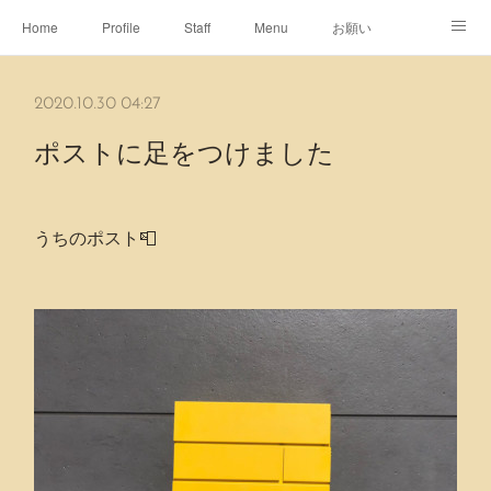
Home
Profile
Staff
Menu
お願い
休日
Map
ネット予約
アメブロ
2020.10.30 04:27
ピエヌヘアチャンネル
ポストに足をつけました
うちのポスト📮