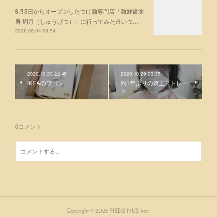
8月3日からオープンしたつけ麺専門店「麺鮮醤油
房 周月（しゅうげつ）」⁡に行ってみた🍜いつ…
2026.08.04 09:54
2020.10.30 22:48
2020.10.29 03:35
IKEAのワゴン
約1年ぶりの矯正ストレー
ト
0
コメント
Copyright ©
2026
PIEDS NUS hair
.