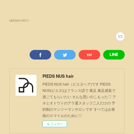
UpDate
(
1631
)
PIEDS NUS hair
PIEDS NUS hair（ピエヌヘア)です PIEDS
NUS(ピエヌ)はフランス語で 素足 素足感覚で
過ごてもらいたい そんな思いのこもった♡ ア
ネとオトウトのアラ還スタッフ二人だけの 予
約制のマンツーマンサロンです すべてはお客
様のスマイルのために♡
フォロー