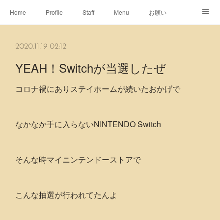
Home
Profile
Staff
Menu
お願い
休日
Map
ネット予約
アメブロ
2020.11.19 02:12
ピエヌヘアチャンネル
YEAH！Switchが当選したぜ
コロナ禍にありステイホームが続いたおかげで
なかなか手に入らないNINTENDO Switch
そんな時マイニンテンドーストアで
こんな抽選が行われてたんよ