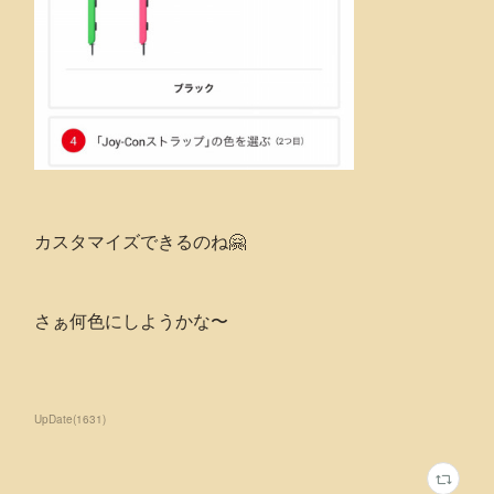
カスタマイズできるのね🤗
さぁ何色にしようかな〜
UpDate
(
1631
)