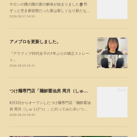
サロンの隣の隣の家の解体が始まりました🏠🏗
ずっと空き家状態だった家は新しくなり新たな…
2026.08.07 04:53
アメブロを更新しました。
『アラフィフ50代女子の1年ぶりの矯正ストレー
ト』
2026.08.05 04:41
つけ麺専門店「麺鮮醤油房 周月（しゅうげつ）」⁡ に行ってみた🍜
8月3日からオープンしたつけ麺専門店「麺鮮醤油
房 周月（しゅうげつ）」⁡に行ってみた🍜いつ…
2026.08.04 09:54