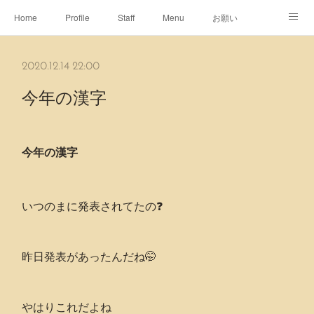
Home
Profile
Staff
Menu
お願い
休日
Map
ネット予約
アメブロ
2020.12.14 22:00
ピエヌヘアチャンネル
今年の漢字
今年の漢字
いつのまに発表されてたの❓
昨日発表があったんだね🤭
やはりこれだよね