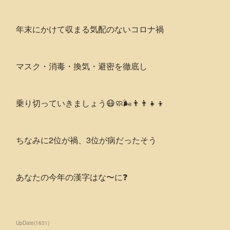
年末にかけて収まる気配のないコロナ禍
マスク・消毒・換気・避密を徹底し
乗り切っていきましょう😷🧼🌬👨‍👨‍👧‍👦
ちなみに2位が禍、3位が病だったそう
あなたの今年の漢字はな〜に❓
UpDate
(
1631
)