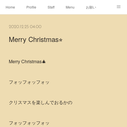
Home
Profile
Staff
Menu
お願い
休日
Map
ネット予約
アメブロ
2020.12.25 04:00
ピエヌヘアチャンネル
Merry Christmas⭐︎
Merry Christmas🎄
フォッフォッフォッ
クリスマスを楽しんでおるかの
フォッフォッフォッ