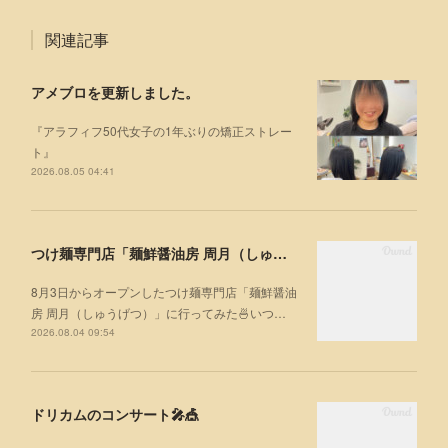
関連記事
アメブロを更新しました。
『アラフィフ50代女子の1年ぶりの矯正ストレー
ト』
2026.08.05 04:41
つけ麺専門店「麺鮮醤油房 周月（しゅうげつ）」⁡ に行ってみた🍜
8月3日からオープンしたつけ麺専門店「麺鮮醤油
房 周月（しゅうげつ）」⁡に行ってみた🍜いつ…
2026.08.04 09:54
ドリカムのコンサート🎤🎪