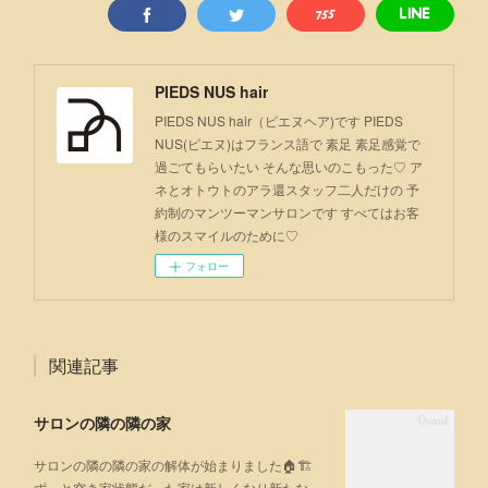
PIEDS NUS hair
PIEDS NUS hair（ピエヌヘア)です PIEDS
NUS(ピエヌ)はフランス語で 素足 素足感覚で
過ごてもらいたい そんな思いのこもった♡ ア
ネとオトウトのアラ還スタッフ二人だけの 予
約制のマンツーマンサロンです すべてはお客
様のスマイルのために♡
フォロー
関連記事
サロンの隣の隣の家
サロンの隣の隣の家の解体が始まりました🏠🏗
ずっと空き家状態だった家は新しくなり新たな…