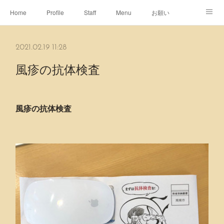
Home
Profile
Staff
Menu
お願い
休日
Map
ネット予約
アメブロ
2021.02.19 11:28
ピエヌヘアチャンネル
風疹の抗体検査
風疹の抗体検査