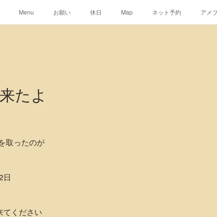
Menu
お願い
休日
Map
ネット予約
アメ
来たよ
を取ったのが
2日
来てください