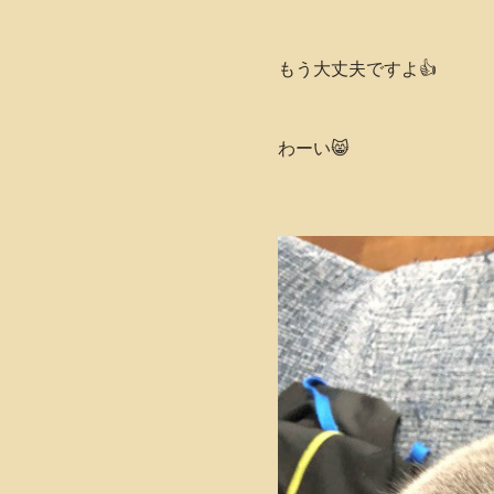
もう大丈夫ですよ👍
わーい😸