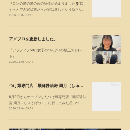
サロンの隣の隣の家の解体が始まりました🏠🏗
ずっと空き家状態だった家は新しくなり新たな…
2026.08.07 04:53
アメブロを更新しました。
『アラフィフ50代女子の1年ぶりの矯正ストレー
ト』
2026.08.05 04:41
つけ麺専門店「麺鮮醤油房 周月（しゅうげつ）」⁡ に行ってみた🍜
8月3日からオープンしたつけ麺専門店「麺鮮醤油
房 周月（しゅうげつ）」⁡に行ってみた🍜いつ…
2026.08.04 09:54