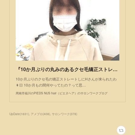
『10か月ぶりの丸みのあるクセ毛矯正ストレート♡』
10か月ぶりのクセ毛の矯正ストレートしにHさんが来られたわ
👩🏻 10か月もの間何やってたの？って思…
周南市福川のPIEDS NUS hair（ピエヌヘア）のサロンワークブログ
UpDate
(
1631
)
アメブロ
(
408
)
サロンワーク
(
378
)