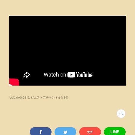
UpDate
(
1631
)
ピエヌヘアチャンネル
(
134
)