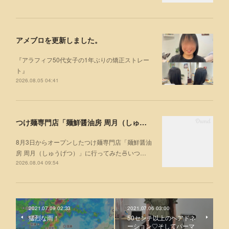
アメブロを更新しました。
『アラフィフ50代女子の1年ぶりの矯正ストレー
ト』
2026.08.05 04:41
つけ麺専門店「麺鮮醤油房 周月（しゅうげつ）」⁡ に行ってみた🍜
8月3日からオープンしたつけ麺専門店「麺鮮醤油
房 周月（しゅうげつ）」⁡に行ってみた🍜いつ…
2026.08.04 09:54
2021.07.09 02:33
2021.07.06 03:00
猛烈な雨！
50センチ以上のヘアドネ
ーション♡そしてパーマ