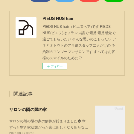
PIEDS NUS hair
PIEDS NUS hair（ピエヌヘア)です PIEDS
NUS(ピエヌ)はフランス語で 素足 素足感覚で
過ごてもらいたい そんな思いのこもった♡ ア
ネとオトウトのアラ還スタッフ二人だけの 予
約制のマンツーマンサロンです すべてはお客
様のスマイルのために♡
フォロー
関連記事
サロンの隣の隣の家
サロンの隣の隣の家の解体が始まりました🏠🏗
ずっと空き家状態だった家は新しくなり新たな…
2026.08.07 04:53