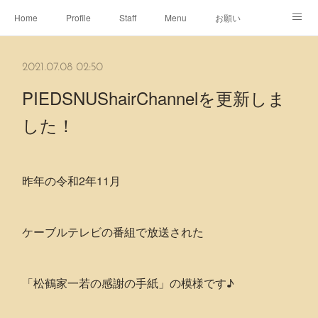
Home
Profile
Staff
Menu
お願い
休日
Map
ネット予約
アメブロ
2021.07.08 02:50
ピエヌヘアチャンネル
PIEDSNUShairChannelを更新しま
した！
昨年の令和2年11月
ケーブルテレビの番組で放送された
「松鶴家一若の感謝の手紙」の模様です♪