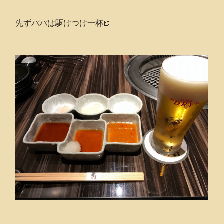
先ずパパは駆けつけ一杯🍺