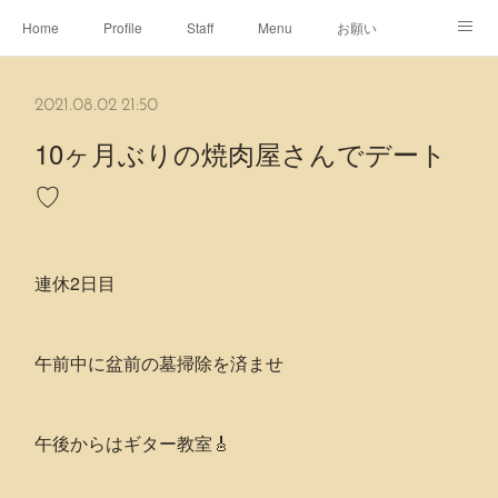
Home
Profile
Staff
Menu
お願い
休日
Map
ネット予約
アメブロ
2021.08.02 21:50
ピエヌヘアチャンネル
10ヶ月ぶりの焼肉屋さんでデート
♡
連休2日目
午前中に盆前の墓掃除を済ませ
午後からはギター教室🎸