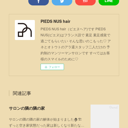
PIEDS NUS hair
PIEDS NUS hair（ピエヌヘア)です PIEDS
NUS(ピエヌ)はフランス語で 素足 素足感覚で
過ごてもらいたい そんな思いのこもった♡ ア
ネとオトウトのアラ還スタッフ二人だけの 予
約制のマンツーマンサロンです すべてはお客
様のスマイルのために♡
フォロー
関連記事
サロンの隣の隣の家
サロンの隣の隣の家の解体が始まりました🏠🏗
ずっと空き家状態だった家は新しくなり新たな…