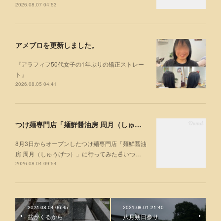
2026.08.07 04:53
アメブロを更新しました。
『アラフィフ50代女子の1年ぶりの矯正ストレー
ト』
2026.08.05 04:41
つけ麺専門店「麺鮮醤油房 周月（しゅうげつ）」⁡ に行ってみた🍜
8月3日からオープンしたつけ麺専門店「麺鮮醤油
房 周月（しゅうげつ）」⁡に行ってみた🍜いつ…
2026.08.04 09:54
2021.08.04 06:45
2021.08.01 21:40
盆がくるから
八月朔日参り