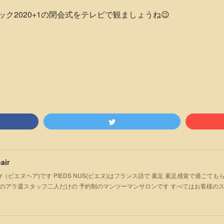
ク2020+1の閉会式をテレビで観ましょうね😉
air
S hair（ピエヌヘア)です PIEDS NUS(ピエヌ)はフランス語で 素足 素足感覚で過
のアラ還スタッフ二人だけの 予約制のマンツーマンサロンです すべてはお客様の