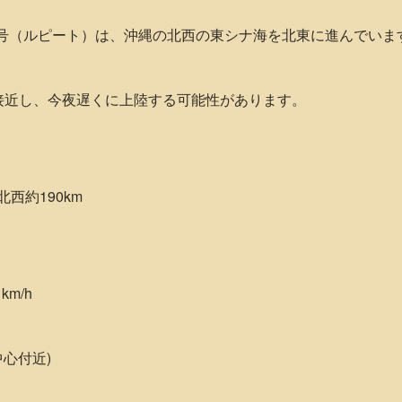
風9号（ルピート）は、沖縄の北西の東シナ海を北東に進んでいま
接近し、今夜遅くに上陸する可能性があります。
約190km
m/h
中心付近)