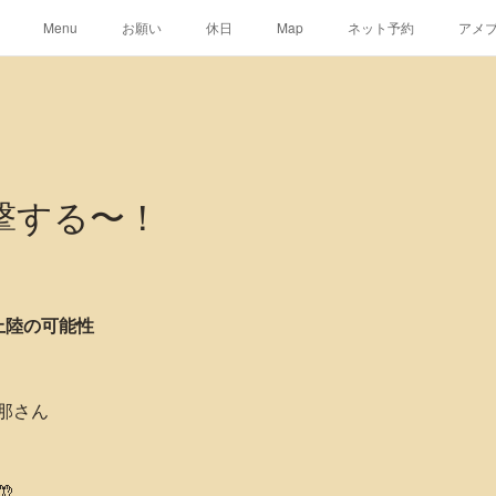
Menu
お願い
休日
Map
ネット予約
アメ
撃する〜！
上陸の可能性
那さん
