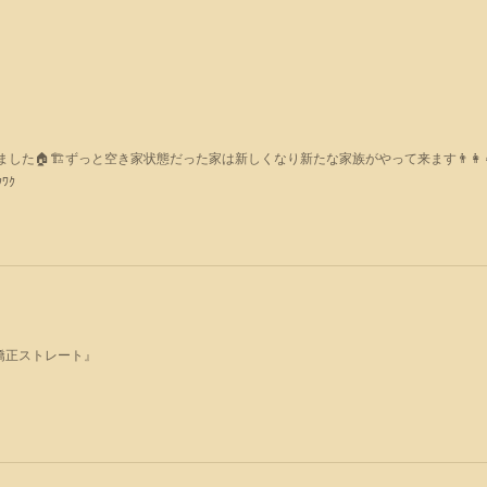
た🏠🏗ずっと空き家状態だった家は新しくなり新たな家族がやって来ます👨‍👩‍👧
ﾜｸ
矯正ストレート』