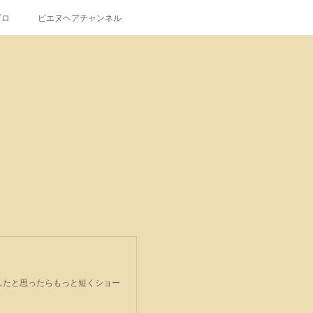
ブロ
ピエヌヘアチャンネル
したと思ったらもっと短くショー