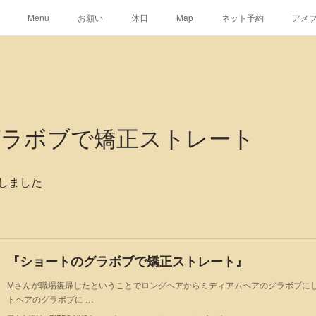
Menu
お願い
休日
Map
ネット予約
アメ
グラボブで矯正ストレート
しました
『ショートのグラボブで矯正ストレート』
Mさんが職場復帰したということでロングヘアからミディアムヘアのグラボブに
トヘアのグラボブに …