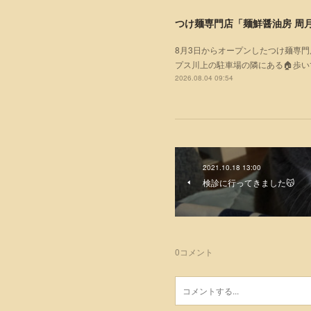
つけ麺専門店「麺鮮醤油房 周月
8月3日からオープンしたつけ麺専門
プス川上の駐車場の隣にある🏠歩
2026.08.04 09:54
2021.10.18 13:00
検診に行ってきました😽
0
コメント