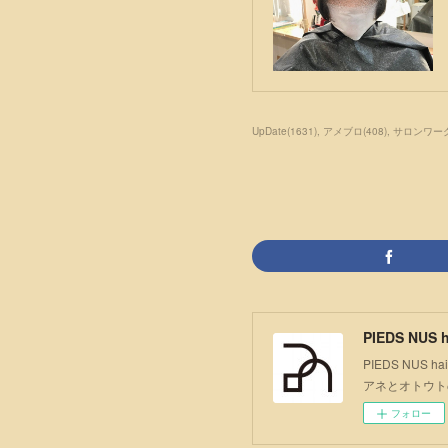
UpDate
(
1631
)
アメブロ
(
408
)
サロンワー
PIEDS NUS h
PIEDS NU
アネとオトウト
フォロー