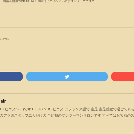
周南市福川のPIEDS NUS hair（ピエヌヘア）のサロンワークブログ
ク
(
378
)
air
S hair（ピエヌヘア)です PIEDS NUS(ピエヌ)はフランス語で 素足 素足感覚で過
のアラ還スタッフ二人だけの 予約制のマンツーマンサロンです すべてはお客様の