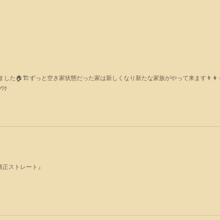
た🏠🏗ずっと空き家状態だった家は新しくなり新たな家族がやって来ます👨‍👩‍👧
ﾜｸ
矯正ストレート』