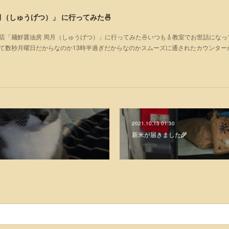
（しゅうげつ）」⁡ に行ってみた🍜
店「麺鮮醤油房 周月（しゅうげつ）」⁡に行ってみた🍜いつも🎸教室でお世話にな
いて数秒月曜日だからなのか13時半過ぎだからなのかスムーズに通されたカウンター
2021.10.15 01:30
新米が届きました🌾