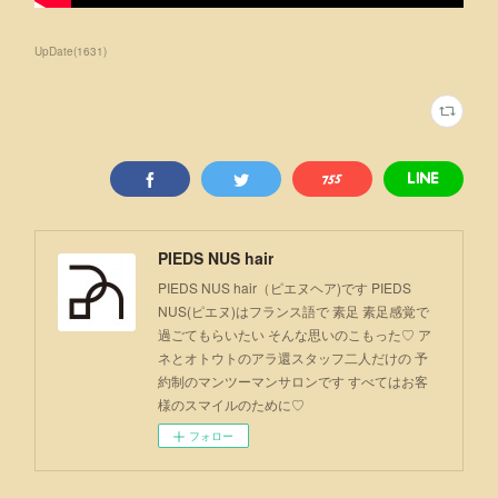
UpDate
(
1631
)
PIEDS NUS hair
PIEDS NUS hair（ピエヌヘア)です PIEDS
NUS(ピエヌ)はフランス語で 素足 素足感覚で
過ごてもらいたい そんな思いのこもった♡ ア
ネとオトウトのアラ還スタッフ二人だけの 予
約制のマンツーマンサロンです すべてはお客
様のスマイルのために♡
フォロー