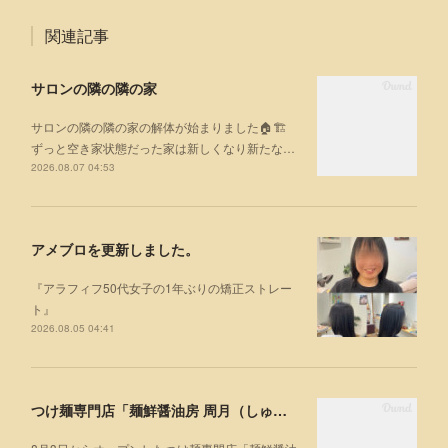
関連記事
サロンの隣の隣の家
サロンの隣の隣の家の解体が始まりました🏠🏗
ずっと空き家状態だった家は新しくなり新たな…
2026.08.07 04:53
アメブロを更新しました。
『アラフィフ50代女子の1年ぶりの矯正ストレー
ト』
2026.08.05 04:41
つけ麺専門店「麺鮮醤油房 周月（しゅうげつ）」⁡ に行ってみた🍜