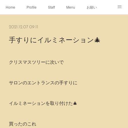
Home
Profile
Staff
Menu
お願い
休日
Map
ネット予約
アメブロ
2021.12.07 09:11
ピエヌヘアチャンネル
手すりにイルミネーション🎄
クリスマスツリーに次いで
サロンのエントランスの手すりに
イルミネーションを取り付けた🎄
買ったのこれ