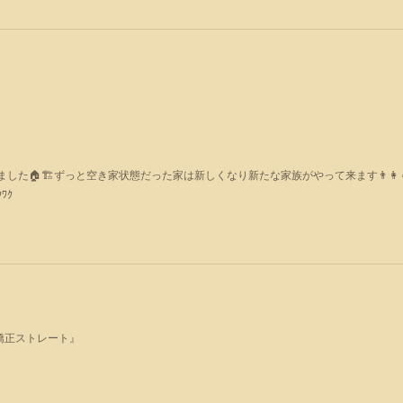
た🏠🏗ずっと空き家状態だった家は新しくなり新たな家族がやって来ます👨‍👩‍👧
ﾜｸ
矯正ストレート』