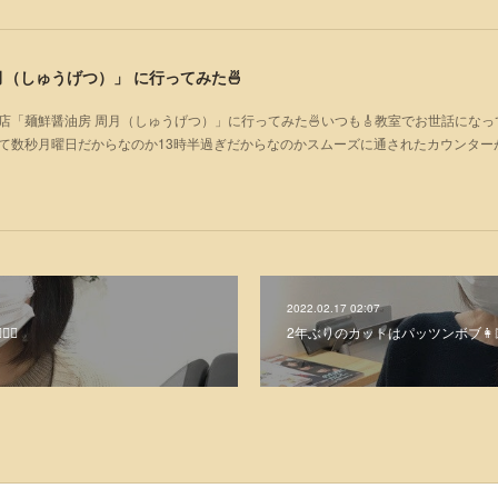
（しゅうげつ）」⁡ に行ってみた🍜
店「麺鮮醤油房 周月（しゅうげつ）」⁡に行ってみた🍜いつも🎸教室でお世話にな
いて数秒月曜日だからなのか13時半過ぎだからなのかスムーズに通されたカウンター
2022.02.17 02:07
♀️
2年ぶりのカットはパッツンボブ👩