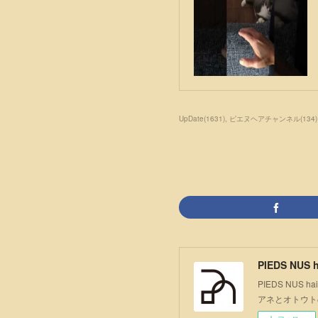
UpDate
(
1631
)
ピエヌヘアチャンネル
(
134
)
PIEDS NUS h
PIEDS NU
アネとオトウト