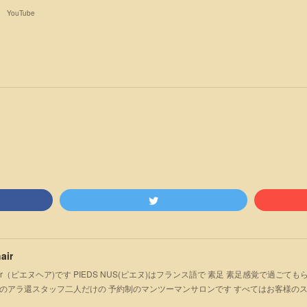
YouTube
air
S hair（ピエヌヘア)です PIEDS NUS(ピエヌ)はフランス語で 素足 素足感覚で過
のアラ還スタッフ二人だけの 予約制のマンツーマンサロンです すべてはお客様の