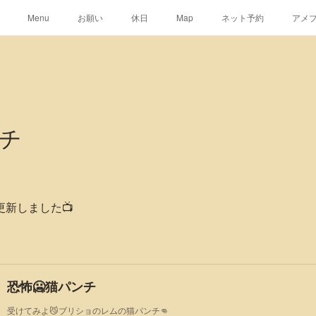
Menu
お願い
休日
Map
ネット予約
アメ
ンチ
lを更新しました📺
恐怖🥶猫パンチ
受けてみよ😼ブリショのレムの猫パンチ👊