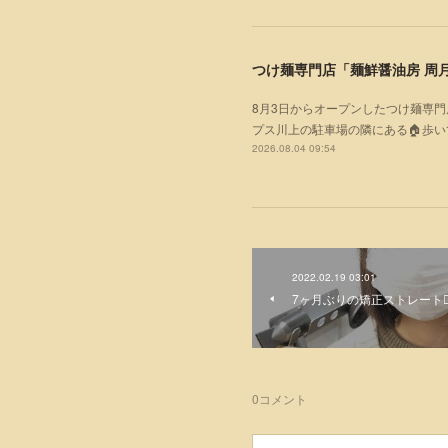
つけ麺専門店「麺鮮醤油房 周月
8月3日からオープンしたつけ麺専門
プス川上の駐車場の隣にある🏠歩
2026.08.04 09:54
2022.02.19 03:01
7ヶ月ぶりの矯正ストレート💁🏻‍
0
コメント