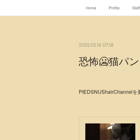
Home
Profile
Staff
2022.02.18 07:58
恐怖🥶猫パ
PIEDSNUShairChanne