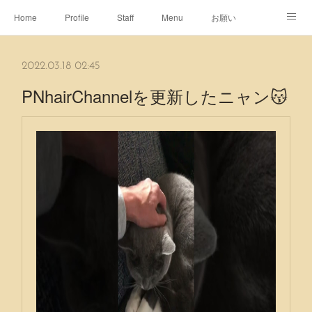
Home
Profile
Staff
Menu
お願い
休日
Map
ネット予約
アメブロ
2022.03.18 02:45
ピエヌヘアチャンネル
PNhairChannelを更新したニャン😽