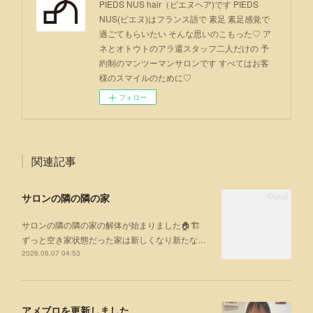
PIEDS NUS hair（ピエヌヘア)です PIEDS
NUS(ピエヌ)はフランス語で 素足 素足感覚で
過ごてもらいたい そんな思いのこもった♡ ア
ネとオトウトのアラ還スタッフ二人だけの 予
約制のマンツーマンサロンです すべてはお客
様のスマイルのために♡
フォロー
関連記事
サロンの隣の隣の家
サロンの隣の隣の家の解体が始まりました🏠🏗
ずっと空き家状態だった家は新しくなり新たな…
2026.08.07 04:53
アメブロを更新しました。