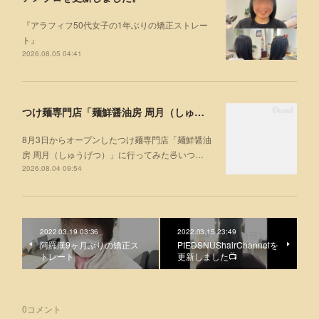
『アラフィフ50代女子の1年ぶりの矯正ストレー
ト』
2026.08.05 04:41
つけ麺専門店「麺鮮醤油房 周月（しゅうげつ）」⁡ に行ってみた🍜
8月3日からオープンしたつけ麺専門店「麺鮮醤油
房 周月（しゅうげつ）」⁡に行ってみた🍜いつ…
2026.08.04 09:54
2022.03.19 03:36
2022.03.15 23:49
阿羅漢9ヶ月ぶりの矯正ス
PIEDSNUShairChannelを
トレート
更新しました📺
0
コメント