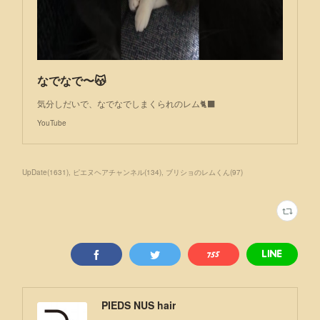
なでなで〜😽
気分しだいで、なでなでしまくられのレム🐈‍⬛
YouTube
UpDate
(
1631
)
ピエヌヘアチャンネル
(
134
)
ブリショのレムくん
(
97
)
PIEDS NUS hair