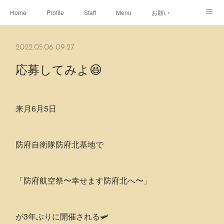
Home
Profile
Staff
Menu
お願い
休日
Map
ネット予約
アメブロ
2022.05.06 09:27
ピエヌヘアチャンネル
応募してみよ😆
来月6月5日
防府自衛隊防府北基地で
「防府航空祭〜幸せます防府北へ〜」
が3年ぶりに開催される🛩