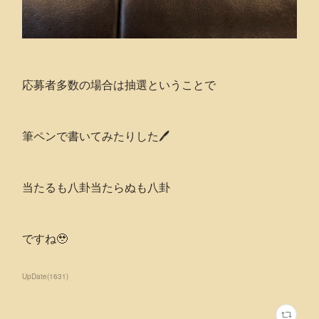
応募者多数の場合は抽選ということで
筆ペンで書いてみたりした🖊
当たるも八卦当たらぬも八卦
ですね🥹
UpDate
(
1631
)