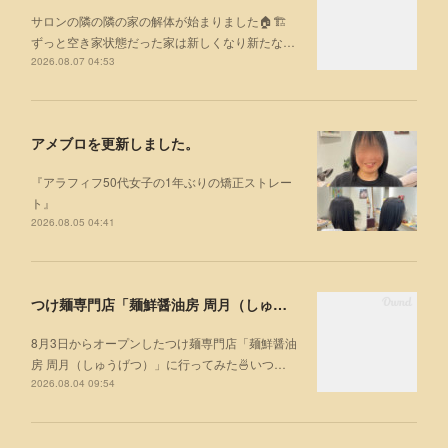
サロンの隣の隣の家の解体が始まりました🏠🏗
ずっと空き家状態だった家は新しくなり新たな…
2026.08.07 04:53
アメブロを更新しました。
『アラフィフ50代女子の1年ぶりの矯正ストレー
ト』
2026.08.05 04:41
つけ麺専門店「麺鮮醤油房 周月（しゅうげつ）」⁡ に行ってみた🍜
8月3日からオープンしたつけ麺専門店「麺鮮醤油
房 周月（しゅうげつ）」⁡に行ってみた🍜いつ…
2026.08.04 09:54