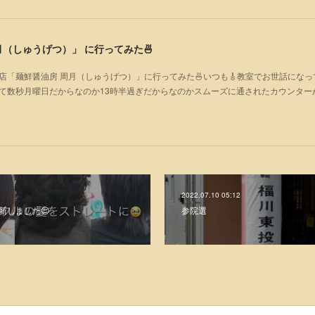
（しゅうげつ）」⁡ に行ってみた🍜
店「麺鮮醤油房 周月（しゅうげつ）」⁡に行ってみた🍜いつも🎸教室でお世話にな
いて数秒月曜日だからなのか13時半過ぎだからなのかスムーズに通されたカウンター
2022.07.10 05:12
を更新しました😌
参院選