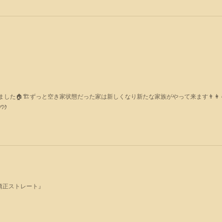
た🏠🏗ずっと空き家状態だった家は新しくなり新たな家族がやって来ます👨‍👩‍👧
ﾜｸ
矯正ストレート』