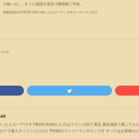
の疑いが､､､ すぐに病院を受診 2週間後に手術…
周南市福川のPIEDS NUS hair（ピエヌヘア）のサロンワークブログ
ク
(
378
)
air
S hair（ピエヌヘア)です PIEDS NUS(ピエヌ)はフランス語で 素足 素足感覚で過
のアラ還スタッフ二人だけの 予約制のマンツーマンサロンです すべてはお客様の