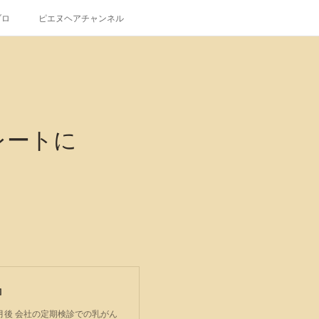
ブロ
ピエヌヘアチャンネル
レートに
』
月後 会社の定期検診での乳がん