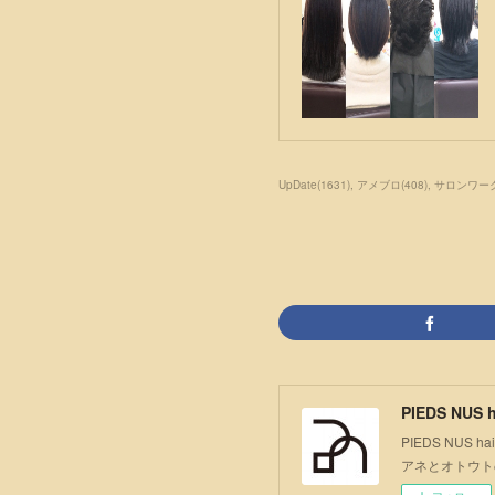
UpDate
(
1631
)
アメブロ
(
408
)
サロンワー
PIEDS NUS h
PIEDS NU
アネとオトウト