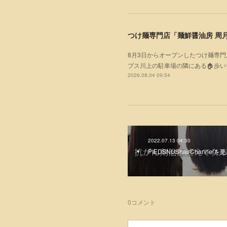
つけ麺専門店「麺鮮醤油房 周月
8月3日からオープンしたつけ麺専門
プス川上の駐車場の隣にある🏠歩
2026.08.04 09:54
2022.07.13 04:30
PIEDSNUShairChannel
0
コメント