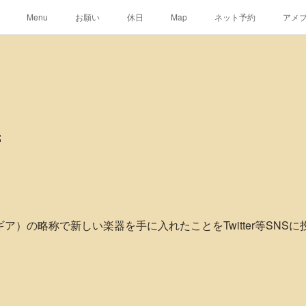
Menu
お願い
休日
Map
ネット予約
アメ

ニューギア）の略称で新しい楽器を手に入れたことをTwitter等SN