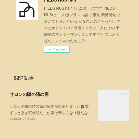
PIEDS NUS hair（ピエヌヘア)です PIEDS
NUS(ピエヌ)はフランス語で 素足 素足感覚で
過ごてもらいたい そんな思いのこもった♡ ア
ネとオトウトのアラ還スタッフ二人だけの 予
約制のマンツーマンサロンです すべてはお客
様のスマイルのために♡
フォロー
関連記事
サロンの隣の隣の家
サロンの隣の隣の家の解体が始まりました🏠🏗
ずっと空き家状態だった家は新しくなり新たな…
2026.08.07 04:53