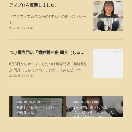
アメブロを更新しました。
『アラフィフ50代女子の1年ぶりの矯正ストレー
ト』
2026.08.05 04:41
つけ麺専門店「麺鮮醤油房 周月（しゅうげつ）」⁡ に行ってみた🍜
8月3日からオープンしたつけ麺専門店「麺鮮醤油
房 周月（しゅうげつ）」⁡に行ってみた🍜いつ…
2026.08.04 09:54
2022.08.30 09:06
2022.08.25 14:08
熟慮した結果、行くのを
2ヶ月前に矯正したの
やめました！
に､､､ばっさりカットした
☺️山口弁バージョン