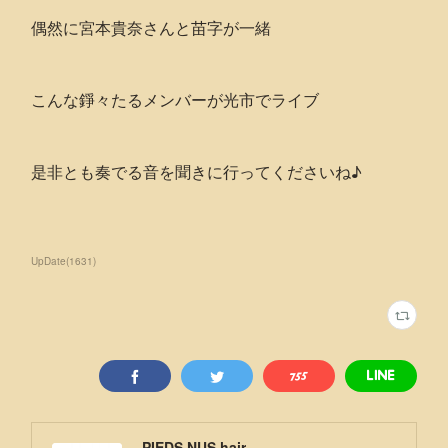
偶然に宮本貴奈さんと苗字が一緒
こんな錚々たるメンバーが光市でライブ
是非とも奏でる音を聞きに行ってくださいね♪
UpDate
(
1631
)
PIEDS NUS hair