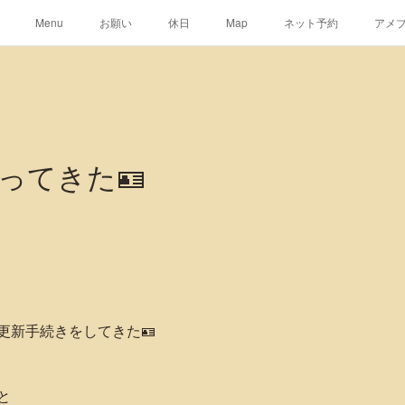
Menu
お願い
休日
Map
ネット予約
アメ
ってきた🪪
更新手続きをしてきた🪪
と