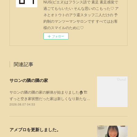
NUS(ピエヌ)はフランス語で 素足 素足感覚で
過ごてもらいたい そんな思いのこもった♡ ア
ネとオトウトのアラ還スタッフ二人だけの 予
約制のマンツーマンサロンです すべてはお客
様のスマイルのために♡
フォロー
関連記事
サロンの隣の隣の家
サロンの隣の隣の家の解体が始まりました🏠🏗
ずっと空き家状態だった家は新しくなり新たな…
2026.08.07 04:53
アメブロを更新しました。