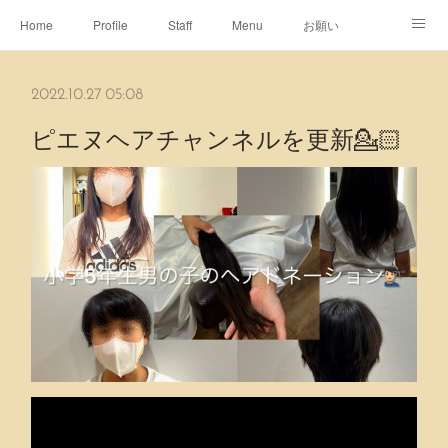
Home
Profile
Staff
Menu
お願い
休日
Map
ネット予約
アメブロ
2022.10.27 05:08
ピエヌヘアチャンネル
ピエヌヘアチャンネルを更新💁🏻