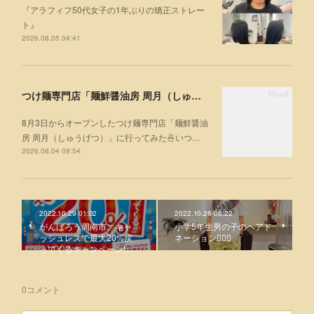
『アラフィフ50代女子の1年ぶりの矯正ストレー
ト』
2026.08.05 04:41
つけ麺専門店「麺鮮醤油房 周月（しゅうげつ）」⁡ に行ってみた🍜
8月3日からオープンしたつけ麺専門店「麺鮮醤油
房 周月（しゅうげつ）」⁡に行ってみた🍜いつ…
2026.08.04 09:54
2022.10.29 01:02
2022.10.26 06:22
がんばろう周南市。キャ
小学5年生男の子のヘアド
ッシュレスで最大20%戻
ネーション💇🏻‍♂️
ってくるキャンペーン!…
0
コメント