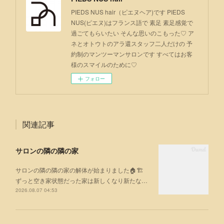
PIEDS NUS hair（ピエヌヘア)です PIEDS
NUS(ピエヌ)はフランス語で 素足 素足感覚で
過ごてもらいたい そんな思いのこもった♡ ア
ネとオトウトのアラ還スタッフ二人だけの 予
約制のマンツーマンサロンです すべてはお客
様のスマイルのために♡
フォロー
関連記事
サロンの隣の隣の家
サロンの隣の隣の家の解体が始まりました🏠🏗
ずっと空き家状態だった家は新しくなり新たな…
2026.08.07 04:53