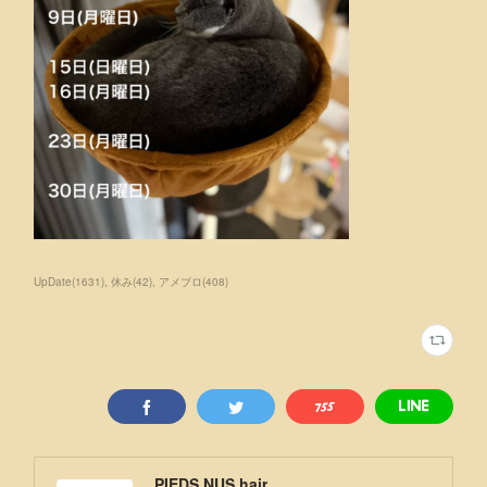
UpDate
(
1631
)
休み
(
42
)
アメブロ
(
408
)
PIEDS NUS hair