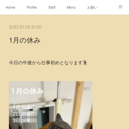
Home
Profile
Staff
Menu
お願い
休日
Map
ネット予約
アメブロ
2023.01.02 21:00
ピエヌヘアチャンネル
1月の休み
今日の午後から仕事初めとなります🕺