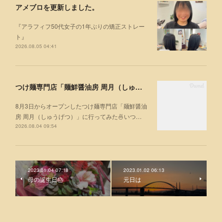
アメブロを更新しました。
『アラフィフ50代女子の1年ぶりの矯正ストレー
ト』
2026.08.05 04:41
つけ麺専門店「麺鮮醤油房 周月（しゅうげつ）」⁡ に行ってみた🍜
8月3日からオープンしたつけ麺専門店「麺鮮醤油
房 周月（しゅうげつ）」⁡に行ってみた🍜いつ…
2026.08.04 09:54
2023.01.04 07:18
2023.01.02 06:13
母の誕生日🎂
元日は