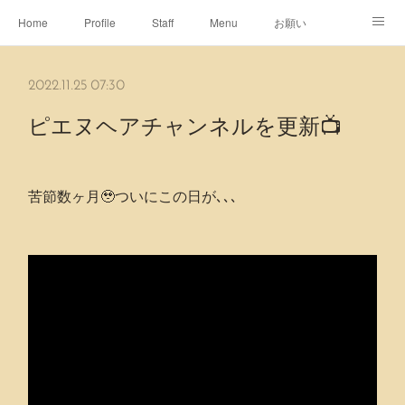
Home
Profile
Staff
Menu
お願い
休日
Map
ネット予約
アメブロ
2022.11.25 07:30
ピエヌヘアチャンネル
ピエヌヘアチャンネルを更新📺
苦節数ヶ月🥹ついにこの日が､､､