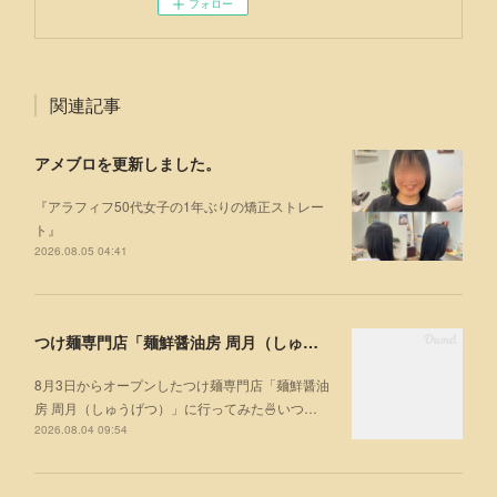
フォロー
関連記事
アメブロを更新しました。
『アラフィフ50代女子の1年ぶりの矯正ストレー
ト』
2026.08.05 04:41
つけ麺専門店「麺鮮醤油房 周月（しゅうげつ）」⁡ に行ってみた🍜
8月3日からオープンしたつけ麺専門店「麺鮮醤油
房 周月（しゅうげつ）」⁡に行ってみた🍜いつ…
2026.08.04 09:54