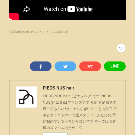
UpDate
(
1630
)
ピエヌヘアチャンネル
(
134
)
PIEDS NUS hair
PIEDS NUS hair（ピエヌヘア)です PIEDS
NUS(ピエヌ)はフランス語で 素足 素足感覚で
過ごてもらいたい そんな思いのこもった♡ ア
ネとオトウトのアラ還スタッフ二人だけの 予
約制のマンツーマンサロンです すべてはお客
様のスマイルのために♡