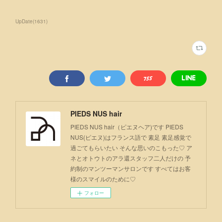
UpDate
(
1631
)
PIEDS NUS hair
PIEDS NUS hair（ピエヌヘア)です PIEDS
NUS(ピエヌ)はフランス語で 素足 素足感覚で
過ごてもらいたい そんな思いのこもった♡ ア
ネとオトウトのアラ還スタッフ二人だけの 予
約制のマンツーマンサロンです すべてはお客
様のスマイルのために♡
フォロー