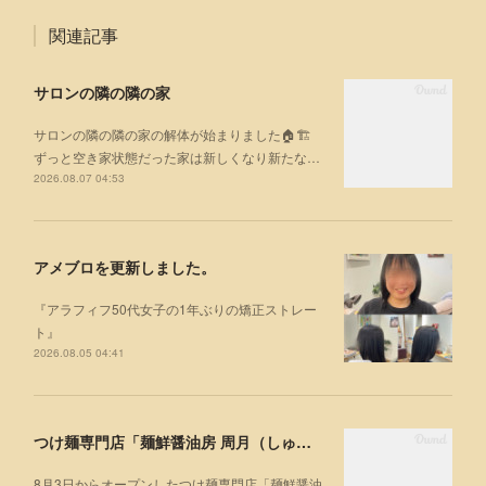
関連記事
サロンの隣の隣の家
サロンの隣の隣の家の解体が始まりました🏠🏗
ずっと空き家状態だった家は新しくなり新たな…
2026.08.07 04:53
アメブロを更新しました。
『アラフィフ50代女子の1年ぶりの矯正ストレー
ト』
2026.08.05 04:41
つけ麺専門店「麺鮮醤油房 周月（しゅうげつ）」⁡ に行ってみた🍜
8月3日からオープンしたつけ麺専門店「麺鮮醤油