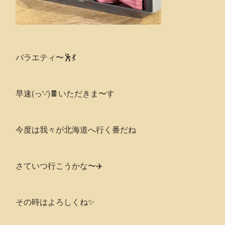
バラエティ〜🕺💃
早速(っ'-')🍫いただきま〜す
今度は我々が北海道へ行く番だね
さていつ行こうかな〜✈️
その時はよろしくね✨