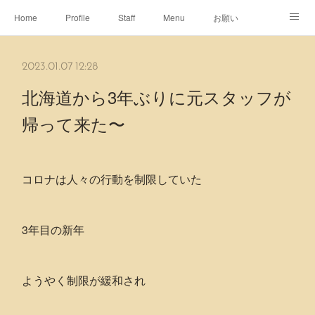
Home
Profile
Staff
Menu
お願い
休日
Map
ネット予約
アメブロ
2023.01.07 12:28
ピエヌヘアチャンネル
北海道から3年ぶりに元スタッフが
帰って来た〜
コロナは人々の行動を制限していた
3年目の新年
ようやく制限が緩和され