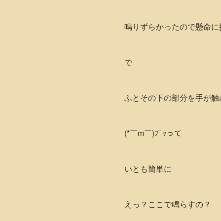
鳴りずらかったので懸命に
で
ふとその下の部分を手が触
(*￣m￣)ﾌﾟｯって
いとも簡単に
えっ？ここで鳴らすの？