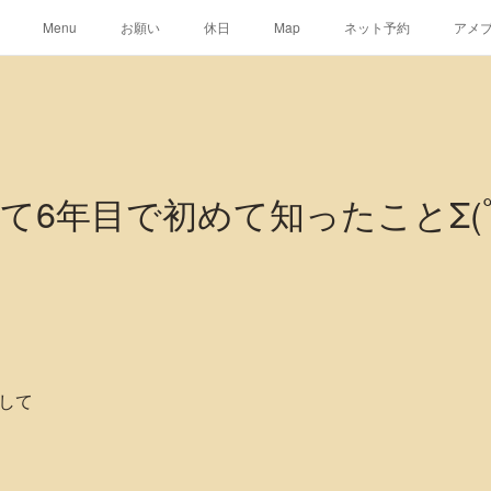
Menu
お願い
休日
Map
ネット予約
アメ
て6年目で初めて知ったことΣ(ﾟ
して