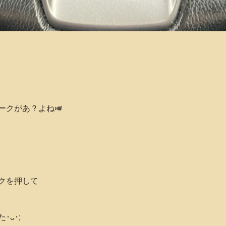
ークがあ？よね🎺
クを押して
ᴗ･;