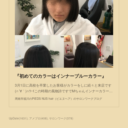
『初めてのカラーはインナーブルーカラー』
3月1日に高校を卒業したお客様がカラーをしに続々と来店です
(∩´∀｀)∩ﾜｰｲこの時期の風物詩ですでMちゃんインナーカラー…
周南市福川のPIEDS NUS hair（ピエヌヘア）のサロンワークブログ
UpDate
(
1631
)
アメブロ
(
408
)
サロンワーク
(
378
)