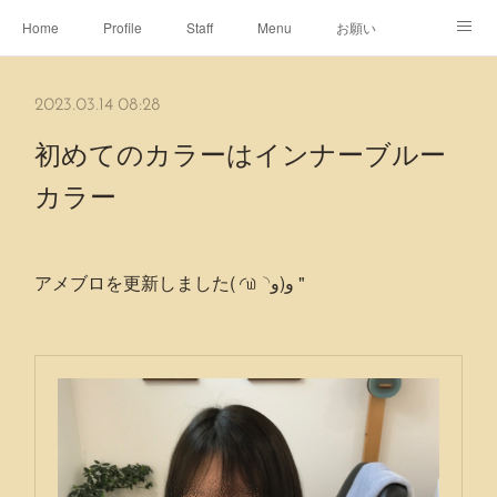
Home
Profile
Staff
Menu
お願い
休日
Map
ネット予約
アメブロ
2023.03.14 08:28
ピエヌヘアチャンネル
初めてのカラーはインナーブルー
カラー
アメブロを更新しました( ◜௰◝و(و "